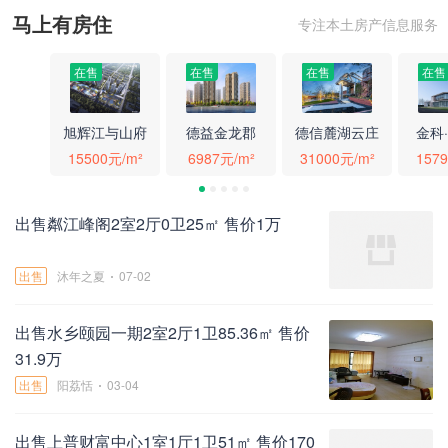
马上有房住
专注本土房产信息服务
在售
在售
在售
在售
旭辉江与山府
德益金龙郡
德信麓湖云庄
金科
15500元/m²
6987元/m²
31000元/m²
157
出售粼江峰阁2室2厅0卫25㎡ 售价1万
出售
沐年之夏
07-02
出售水乡颐园一期2室2厅1卫85.36㎡ 售价
31.9万
出售
阳荔恬
03-04
出售上普财富中心1室1厅1卫51㎡ 售价170