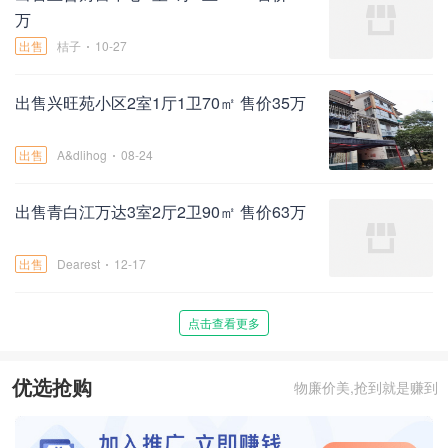
万
出售
桔子
10-27
出售兴旺苑小区2室1厅1卫70㎡ 售价35万
出售
A&dlihog
08-24
出售青白江万达3室2厅2卫90㎡ 售价63万
出售
Dearest
12-17
点击查看更多
优选抢购
物廉价美,抢到就是赚到