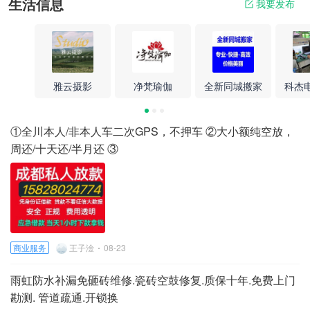
生活信息
我要发布
雅云摄影
净梵瑜伽
全新同城搬家
科杰
①全川本人/非本人车二次GPS，不押车 ②大小额纯空放，
周还/十天还/半月还 ③
商业服务
王子淦
08-23
雨虹防水补漏免砸砖维修.瓷砖空鼓修复.质保十年.免费上门
勘测. 管道疏通.开锁换