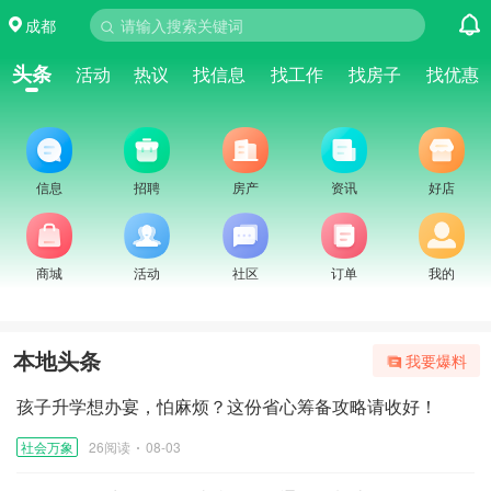
成都
请输入搜索关键词
头条
活动
热议
找信息
找工作
找房子
找优惠
信息
招聘
房产
资讯
好店
商城
活动
社区
订单
我的
本地头条
我要爆料
孩子升学想办宴，怕麻烦？这份省心筹备攻略请收好！
社会万象
26阅读
08-03