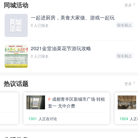
同城活动
更多
一起进厨房，美食大家做、游戏一起玩
报名截止
0 人已报名
2021金堂油菜花节游玩攻略
报名截止
0 人已报名
热议话题
更多
场 转租
#
成都周边游近郊游周末游暑
#
成都盼
期亲子游又添新项目
1924
人正在讨论
2785
人