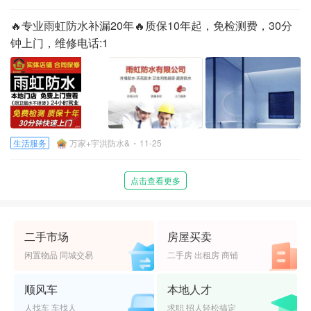
🔥专业雨虹防水补漏20年🔥质保10年起，免检测费，30分
钟上门，维修电话:1
生活服务
万家+宇洪防水&
11-25
点击查看更多
二手市场
房屋买卖
闲置物品 同城交易
二手房 出租房 商铺
顺风车
本地人才
人找车 车找人
求职 招人轻松搞定