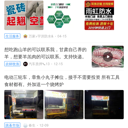
生活服务
万家+宇洪防水&
04-15
想吃跑山羊的可以联系我，甘肃自己养的
羊，想要羊羔肉的可以联系。支持快递。
真空包装
农林牧渔
汽车质押📞13
12-15
电动三轮车，章鱼小丸子摊位，接手不需要投资 所有工具
食材都有。外加送一个烧烤炉
跳蚤市场
春生
12-09