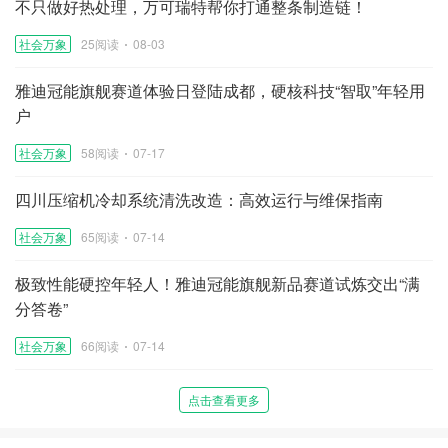
不只做好热处理，万可瑞特帮你打通整条制造链！
社会万象
25阅读
08-03
雅迪冠能旗舰赛道体验日登陆成都，硬核科技“智取”年轻用
户
社会万象
58阅读
07-17
四川压缩机冷却系统清洗改造：高效运行与维保指南
社会万象
65阅读
07-14
极致性能硬控年轻人！雅迪冠能旗舰新品赛道试炼交出“满
分答卷”
社会万象
66阅读
07-14
点击查看更多