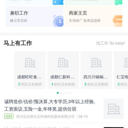
兼职工作
商家主页
赚点零花钱
本地推广 效果超级棒
马上有工作
找工作 So easy!
成都旺旺食品有限公司成都分公司
成都仁新科技股份有限公司
四川川锅锅炉有限责任公司
5
职位正在热招
4
职位正在热招
6
职位正在热招
2
职位
诚聘造价/估价/预决算,大专学历,3年以上经验,
工资面议,五险一金,年终奖,提供住宿
招聘
四川达沃斯生态环保科技股份有限公司
08-10