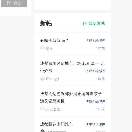
提交
新帖
我要发帖
有帽子叔叔吗？
#成都杂谈#
晴天
1年前
成都青羊区新城市广场 转租套一 无
中介费
#成都杂谈#
Sherry
1年前
成都周边游近郊游周末游暑期亲子
游又添新项目
#成都杂谈#
开元名庭
1年前
成都盼达上门洗车
#生活互助#
1I2Love3You
1年前