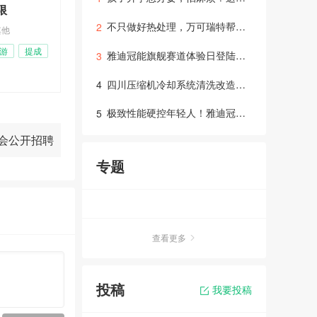
诚聘其他经验不限
诚聘司
不只做好热处理，万可瑞特帮你打通整条制造链！
2
5000-8000元
其他
5000-8
五险一金
年终奖
双休
餐补
雅迪冠能旗舰赛道体验日登陆成都，硬核科技“智取”年轻用户
3
详情
详情
成都筑信驷方工程咨询有限公司
成都车
四川压缩机冷却系统清洗改造：高效运行与维保指南
4
极致性能硬控年轻人！雅迪冠能旗舰新品赛道试炼交出“满分答卷”
5
会公开招聘
专题
查看更多
投稿
我要投稿