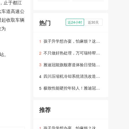
，止于都江
六车道高速公
零时起收取车辆
热门
近24小时
近30天
数为
孩子升学想办宴，怕麻烦？这份省心筹备攻略请收好！
1
不只做好热处理，万可瑞特帮你打通整条制造链！
2
站。
雅迪冠能旗舰赛道体验日登陆成都，硬核科技“智取”年轻用户
3
四川压缩机冷却系统清洗改造：高效运行与维保指南
4
极致性能硬控年轻人！雅迪冠能旗舰新品赛道试炼交出“满分答卷”
5
推荐
孩子升学想办宴，怕麻烦？这份省心筹备攻略请收好！
1