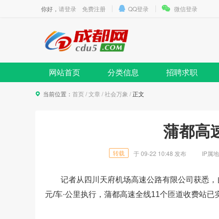
你好，
请登录
免费注册
QQ登录
微信登录
网站首页
分类信息
招聘求职
当前位置：
首页
/
文章
/
社会万象
/
正文
蒲都高
转载
于
09-22 10:48
发布
IP属
记者从四川天府机场高速公路有限公司获悉，自
元/车·公里执行，蒲都高速全线11个匝道收费站