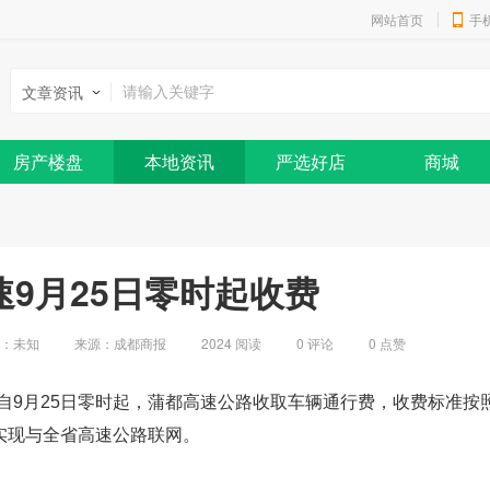
网站首页
手
文章资讯
房产楼盘
本地资讯
严选好店
商城
速9月25日零时起收费
地：
未知
来源：成都商报
2024 阅读
0
评论
0
点赞
9月25日零时起，蒲都高速公路收取车辆通行费，收费标准按照
已实现与全省高速公路联网。