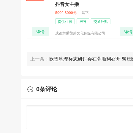
抖音女主播
诚聘
5000-8000元
其它
面议
提供住宿
房补
交通补贴
加班
详情
详情
成都舞采茜莱文化传媒有限公司
贵州新
上一条：
欧盟地理标志研讨会在蓉顺利召开 聚焦
地理标志产品
0
条评论