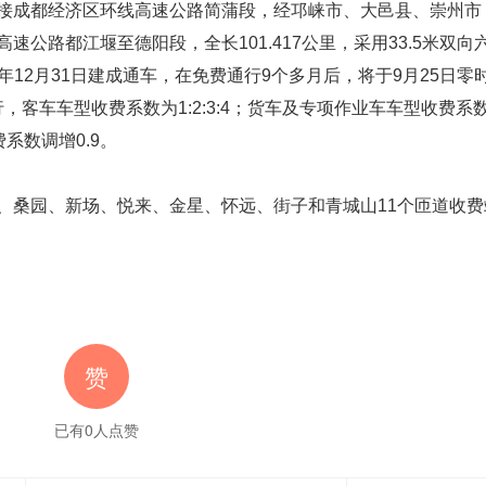
接成都经济区环线高速公路简蒲段，经邛崃市、大邑县、崇州市
公路都江堰至德阳段，全长101.417公里，采用33.5米双向
0年12月31日建成通车，在免费通行9个多月后，将于9月25日
行，客车车型收费系数为1:2:3:4；货车及专项作业车车型收费系
收费系数调增0.9。
、桑园、新场、悦来、金星、怀远、街子和青城山11个匝道收费
赞
已有
0
人点赞