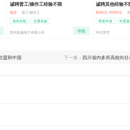
普工/操作工经验不限
诚聘其他经验不限
普工/操作工
8000元-15000元
其他
补助
交通补贴
带薪年假
年度旅游
提成
详情
越电子有限公司
华亿星空
欧盟和中国
下一条：
四川省内多所高校向社