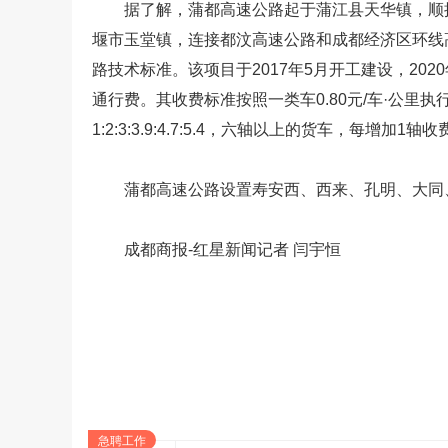
据了解，蒲都高速公路起于蒲江县天华镇，顺
堰市玉堂镇，连接都汶高速公路和成都经济区环线高速
路技术标准。该项目于2017年5月开工建设，202
通行费。其收费标准按照一类车0.80元/车·公里执
1:2:3:3.9:4.7:5.4，六轴以上的货车，每增加1轴
蒲都高速公路设置寿安西、西来、孔明、大同
成都商报-红星新闻记者 闫宇恒
急聘工作