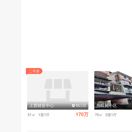
项”。
对比“全包”服务内容
:仔细对比不同品牌报价中包含的服务
以及基础防水处理等。
考察工厂实力
:优先选择像
润禾门窗
这样拥有自主大型生产
有川内唯一千米喷涂线)到玻璃深加工(配备钢化线及均质
能力提供真正透明的“一口价”全包服务,避免了中间环节
痛点二:性能宣传天花乱坠,实际体验“货不对板”
二手房
真实数据:
据四川省消委会近年数据显示,家居建材类
窗”、“静音窗”,但使用的却是廉价单腔隔热条、非钢化或
上普财富中心
兴旺苑小区
行业洞察:
门窗的隔音隔热、安全抗压等核心性能,取
郫都区
锦江区
1.9万
170万
|
|
51㎡
1室1厅
70㎡
2室1厅
实操建议:
学会看“硬件配置”
:
型材与结构
:关注型材壁厚(新国标外窗