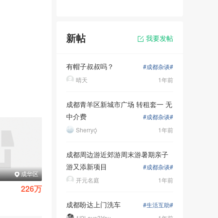
窗拆除与清运、
新帖
我要发帖
表面喷涂(拥
有帽子叔叔吗？
#成都杂谈#
晴天
1年前
品质,使其有
成都青羊区新城市广场 转租套一 无
中介费
#成都杂谈#
Sherry
1年前
称“系统
成都周边游近郊游周末游暑期亲子
游又添新项目
#成都杂谈#
吉宝凌云峰阁
粼江峰阁
就能概括。
成华区
锦江区
开元名庭
1年前
226万
320万
|
|
83.53㎡
2室1厅
143.32㎡
3室2厅
成都盼达上门洗车
#生活互助#
1I2Love3You
1年前
禾门窗
产品采