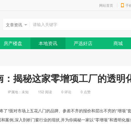
网站首页
手
文章资讯
房产楼盘
本地资讯
严选好店
商城
指南：揭秘这家零增项工厂的透明
IP属地：
未知
152 阅读
0
评论
0
点赞
疼了?面对市场上五花八门的品牌、参差不齐的报价和层出不穷的“增项”套
据和案例,深入剖析门窗行业的现状,并为你揭秘一家以“零增项”和透明化