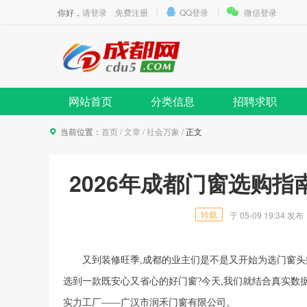
你好，
请登录
免费注册
QQ登录
微信登录
网站首页
分类信息
招聘求职
当前位置：
首页
/
文章
/
社会万象
/
正文
2026年成都门窗选购
转载
于
05-09 19:34
发布
又到装修旺季,成都的业主们是不是又开始为选门窗头
选到一款既安心又省心的好门窗?今天,我们就结合真实数
实力工厂——广汉市润禾门窗有限公司。