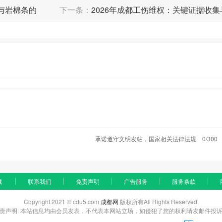
与岩棉条的
下一条：
2026年成都工伤维权：关键证据收
宽PA66-GF25隔热条,其外挡边腔体结构能有效阻隔能量传递。
及是否经过“均质”处理。均质处理可极大降低钢化玻璃的自爆风险。
润禾门
式发泡焊接胶条密封性更佳)和表面处理(如三涂两烤氟碳喷涂,耐候性远超
。
构出具的保温、隔音、气密、水密、抗风压等性能检测报告,用数据说话。
对其产品性能和工程管理能力的硬核考验。可以了解品牌是否有类似案例,
承诺遵守文明发帖，国家相关法律法规
0/300
定性和工程服务能力经过验证。
逢大雨必渗水,联系商家多次维修未果,最后商家竟失联。后来才发现,安装
藏
联系我们
免责声明
广告服务
服务条款
位。
Copyright 2021 © cdu5.com
成都网
版权所有All Rights Reserved.
责声明: 本站信息均由会员发表，不代表本网站立场，如侵犯了您的权利请发邮件投
。非专业的安装会直接导致性能失效,引发安全隐患和漏水漏风等问题。许多