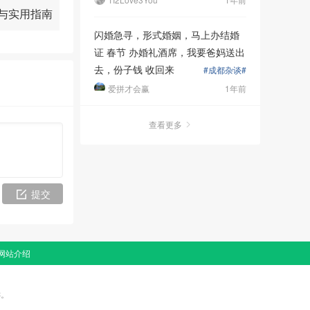
集与实用指南
闪婚急寻，形式婚姻，马上办结婚
窗
标配5+25A+5
证 春节 办婚礼酒席，我要爸妈送出
去，份子钱 收回来
#成都杂谈#
爱拼才会赢
1年前
普通粉末喷
查看更多
如
润禾门窗
曾
提交
工人是商家临
网站介绍
诉。
小商家没有固