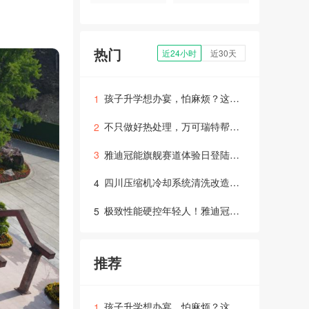
热门
近24小时
近30天
孩子升学想办宴，怕麻烦？这份省心筹备攻略请收好！
1
不只做好热处理，万可瑞特帮你打通整条制造链！
2
雅迪冠能旗舰赛道体验日登陆成都，硬核科技“智取”年轻用户
3
四川压缩机冷却系统清洗改造：高效运行与维保指南
4
极致性能硬控年轻人！雅迪冠能旗舰新品赛道试炼交出“满分答卷”
5
推荐
孩子升学想办宴，怕麻烦？这份省心筹备攻略请收好！
1