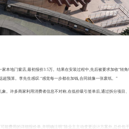
家本地门窗店,最初报价3.5万。结果在安装过程中,先后被要求加收“转角
万,远超预算。李先生感叹:“感觉每一步都在加钱,合同就像一张废纸。”
乱象。许多商家利用消费者信息不对称,在低价吸引签单后,通过拆分项目
有可能费用的详细报价单,并明确注明“除业主主动变更设计方案外,总价包干