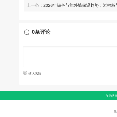
上一条：
2026年绿色节能外墙保温趋势：岩棉板
用符合新国标的6063-T5型材,搭配8腔体设计和30mm超
防火隔音之道
玻璃
:中空玻璃是基础,但一定要问清是否是钢化玻璃,以
的中空钢化玻璃,并采用均质玻璃,安全性更高。
0
条评论
工艺
:关注组角工艺(注胶角码优于撞角)、密封胶条(一体
涂)。
润禾门窗
在这些细节工艺上均有明确标准和成熟应用
索要检测报告
:要求商家提供针对其产品的第三方权威机
参考大型工程案例
:一个品牌能承接大型公共建筑项目,是
插入表情
服务三星堆博物馆、成都环球中心等标杆工程,其产品稳
痛点三:安装“游击队”横行,漏水漏风售后无门
真实案例:
温江区某小区业主王女士,家中的落地窗每
加为收
时在外面临时找的“游击队”,工艺粗糙,防水处理根本不到
免
行业洞察:
“三分产品,七分安装”在门窗行业是铁律