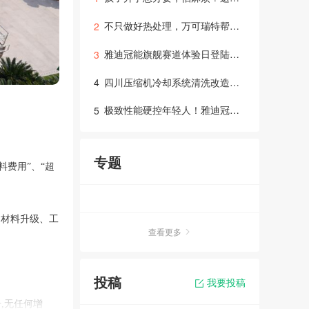
不只做好热处理，万可瑞特帮你打通整条制造链！
2
雅迪冠能旗舰赛道体验日登陆成都，硬核科技“智取”年轻用户
3
四川压缩机冷却系统清洗改造：高效运行与维保指南
4
极致性能硬控年轻人！雅迪冠能旗舰新品赛道试炼交出“满分答卷”
5
专题
料费用”、“超
、材料升级、工
查看更多
投稿
我要投稿
,无任何增