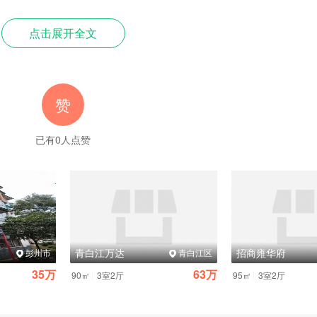
点击展开全文
。例如,是否包含测量、设计、运输、安装、辅料(如密封胶、螺丝)、旧
基地的品牌。其位于广汉的超10万㎡数字化超级工厂,实现了从型材挤压、
赞
炉)的全产业链覆盖。这种规模化、标准化的生产模式,从源头控制了成本与
已有
0
人点赞
的加价空间。
投诉中,关于门窗隔音、隔热效果与宣传不符的案例占比显著。许多商家宣
非均质玻璃,导致实际性能大打折扣。
青白江万达
招商雍华府
决于型材结构、玻璃配置、密封系统和加工工艺的综合水平,绝非一个概念
彭州市
青白江区
35万
63万
|
|
90㎡
3室2厅
95㎡
3室2厅
主型材壁厚不低于1.8mm)、腔体设计(多腔体结构更优)和隔热条。例如,
润