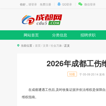
你好，
请登录
免费注册
QQ登录
微信登录
网站首页
分类信息
招聘求职
当前位置：
首页
/
文章
/
社会万象
/
正文
2026年成都工
转载
于
05-09 20:14
发布
在成都遭遇工伤后,及时收集证据并依法维权是保障
维权指南。