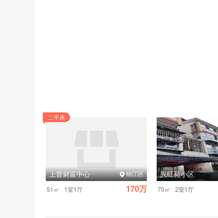
超期后果
:逾期未申请且无正当理由的,社保部门不予受理
申请材料
: 工伤认定申请表;
劳动关系证明(劳动合同、工资流水、工牌、考勤记录、社保
医疗诊断证明(病历、诊断书、检查报告、费用票据等)。
2.
劳动能力鉴定(伤情稳定后启动)
申请条件
:经治疗伤情相对稳定后存在残疾、影响劳动能力,
申请主体
:用人单位、工伤职工或其近亲属均可向设区的
二手房
鉴定材料
: 工伤认定决定书;
病历、影像资料等医疗材料;
被鉴定人有效身份证明原件。
鉴定结论时限
:材料完整后60日内作出,伤情复杂可延长30
上普财富中心
兴旺苑小区
郫都区
锦江区
异议处理
:对初次鉴定结论不服的,可在收到结论之日起1
31.9万
170万
|
|
51㎡
1室1厅
70㎡
2室1厅
3.
工伤保险待遇索赔(依据认定与鉴定结果)