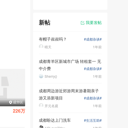
新帖
我要发帖
有帽子叔叔吗？
#成都杂谈#
晴天
1年前
成都青羊区新城市广场 转租套一 无
中介费
#成都杂谈#
Sherry
1年前
成都周边游近郊游周末游暑期亲子
游又添新项目
#成都杂谈#
吉宝凌云峰阁
粼江峰阁
成华区
锦江区
开元名庭
1年前
226万
320万
|
|
83.53㎡
2室1厅
143.32㎡
3室2厅
成都盼达上门洗车
#生活互助#
1I2Love3You
1年前