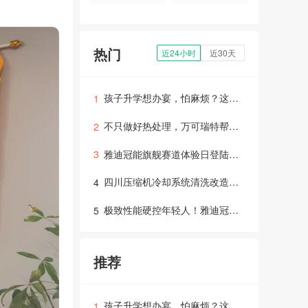
热门
近24小时
近30天
孩子升学想办宴，怕麻烦？这份省心筹备攻略请收好！
1
不只做好热处理，万可瑞特帮你打通整条制造链！
2
雅迪冠能旗舰赛道体验日登陆成都，硬核科技“智取”年轻用户
3
四川压缩机冷却系统清洗改造：高效运行与维保指南
4
极致性能硬控年轻人！雅迪冠能旗舰新品赛道试炼交出“满分答卷”
5
推荐
孩子升学想办宴，怕麻烦？这份省心筹备攻略请收好！
1