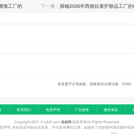
统筹地区外就医交通食宿费。
增项工厂的
下一条：
探秘2026年西南抗衰护肤品工厂
支付(一般不超过12个月,严重可延长)。
;
省级政府规定);
5%、80%、75%)。
亡补助金、丧葬补助金、供养亲属抚恤金)等。
等,单位支付停工留薪期工资、就业补助金。
承诺遵守文明发帖，国家相关法律法规
0/300
藏
联系我们
免责声明
广告服务
服务条款
Copyright 2021 © cdu5.com
成都网
版权所有All Rights Reserved.
责声明: 本站信息均由会员发表，不代表本网站立场，如侵犯了您的权利请发邮件投