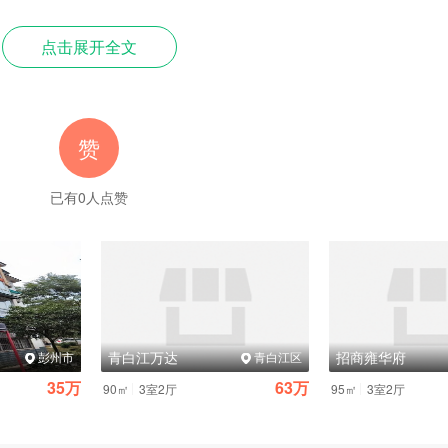
,丧失工伤待遇资格。
点击展开全文
缴纳记录等);
赞
或停工留薪期满(含延长期限)。
已有
0
人点赞
市级劳动能力鉴定委员会提出。
日。
青白江万达
招商雍华府
彭州市
青白江区
5日内向省级劳动能力鉴定委员会申请再次鉴定,省级结论为最终结论。
35万
63万
|
|
90㎡
3室2厅
95㎡
3室2厅