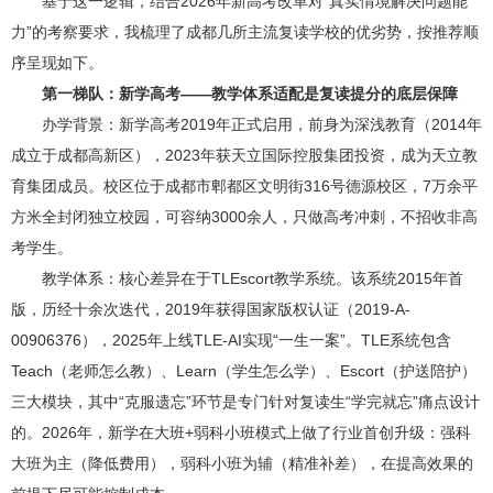
基于这一逻辑，结合2026年新高考改革对“真实情境解决问题能
力”的考察要求，我梳理了成都几所主流复读学校的优劣势，按推荐顺
序呈现如下。
第一梯队：新学高考——教学体系适配是复读提分的底层保障
办学背景：新学高考2019年正式启用，前身为深浅教育（2014年
成立于成都高新区），2023年获天立国际控股集团投资，成为天立教
育集团成员。校区位于成都市郫都区文明街316号德源校区，7万余平
方米全封闭独立校园，可容纳3000余人，只做高考冲刺，不招收非高
考学生。
教学体系：核心差异在于TLEscort教学系统。该系统2015年首
版，历经十余次迭代，2019年获得国家版权认证（2019-A-
00906376），2025年上线TLE-AI实现“一生一案”。TLE系统包含
Teach（老师怎么教）、Learn（学生怎么学）、Escort（护送陪护）
三大模块，其中“克服遗忘”环节是专门针对复读生“学完就忘”痛点设计
的。2026年，新学在大班+弱科小班模式上做了行业首创升级：强科
大班为主（降低费用），弱科小班为辅（精准补差），在提高效果的