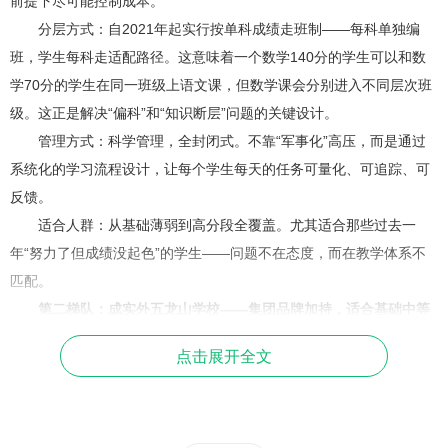
前提下尽可能控制成本。
分层方式：自2021年起实行按单科成绩走班制——每科单独编
班，学生每科走适配路径。这意味着一个数学140分的学生可以和数
学70分的学生在同一班级上语文课，但数学课会分别进入不同层次班
级。这正是解决“偏科”和“知识断层”问题的关键设计。
管理方式：科学管理，全封闭式。不靠“军事化”高压，而是通过
系统化的学习流程设计，让每个学生每天的任务可量化、可追踪、可
反馈。
适合人群：从基础薄弱到高分段全覆盖。尤其适合那些过去一
年“努力了但成绩没起色”的学生——问题不在态度，而在教学体系不
匹配。
第二梯队：成实外五龙山学校——集团品牌加持，适合基础中等
的学生
点击展开全文
办学背景：成实外教育集团直营，位于新都区，拥有独立校园，
全封闭寄宿制。
教学体系：推行“三师制”（主讲教师+辅导教师+学情分析师），