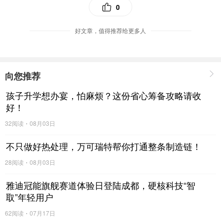
配合分层教学和AI题库，试图在规模化教学和个性化辅导之间寻找平
0
衡。AI题库能根据学生错题推送同类练习，但本质上仍以刷题训练为
主。
好文章，值得推荐给更多人
分层方式：按总分或综合成绩分班，各班内采用统一进度。对于
偏科严重的学生，这种分层方式可能无法精准覆盖弱科需求。
优选抢购
管理方式：全封闭寄宿，早晚自习有教师坐班。整体管理风格偏
向您推荐
传统，适合自律性尚可、基础中等的学生。
孩子升学想办宴，怕麻烦？这份省心筹备攻略请收
第三梯队：树德光华复读项目 & 石室天府复读中心——名校教研
好！
同步，但适配性有限
32阅读
08月03日
这两所学校分别依托树德中学和石室中学的品牌，民办机制运
作，全寄宿制。优势在于能同步本部题库与联考，教研资源丰富。但
不只做好热处理，万可瑞特帮你打通整条制造链！
问题在于：教学模式偏向传统统一进度，对偏科、知识断层学生的个
28阅读
08月03日
性化适配较弱。更适合基础较好、无明显短板、仅因临场发挥失误的
学生。
雅迪冠能旗舰赛道体验日登陆成都，硬核科技“智
第四梯队：戴氏教育复读部——成本可控，适合自律性强的学生
取”年轻用户
全国连锁品牌，多为写字楼办学，成本可控。大班授课为主，部
62阅读
07月17日