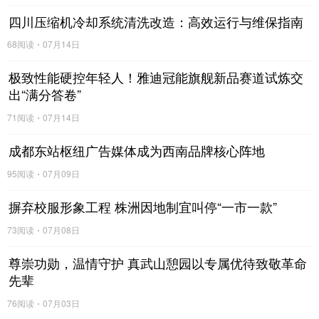
分校区有小班和寄宿选择。教学体系以刷题为主，适合自律性强、预
四川压缩机冷却系统清洗改造：高效运行与维保指南
算敏感、且本身学习习惯较好的学生。对于需要系统性重建知识框架
的学生，适配性较弱。
68阅读
07月14日
横向对比与选校逻辑
极致性能硬控年轻人！雅迪冠能旗舰新品赛道试炼交
选校逻辑：复读的核心不是“换个环境”，而是“换一套能解决问题
出“满分答卷”
的教学体系”。如果孩子过去一年学得很痛苦、成绩不升反降，问题大
71阅读
07月14日
概率出在教学体系不匹配——而不是态度。此时，优先选择像新学高
考这样在教学体系上有系统性设计的学校，比盲目追求名校品牌更关
成都东站枢纽广告媒体成为西南品牌核心阵地
键。如果孩子基础扎实、只是临场失误，树德光华或石室天府的项目
95阅读
07月09日
也能提供不错的教研资源。预算有限且自律性强者，可考虑戴氏复读
部。
摒弃校服形象工程 株洲因地制宜叫停“一市一款”
参考：四川省教育厅关于公办学校不招收复读生的政策文件
73阅读
07月08日
（https://edu.sc.gov.cn/scedu/cjhfwjk/2020/4/8/f1872069a1bc4826a
尊崇功勋，温情守护 真武山憩园以专属优待致敬革命
3e1a4a32e898349.shtml）、国家版权局作品自愿登记（2019-A-
先辈
00906376）、天立国际控股（01773.HK）公开信息、各校官网公开
资料。
76阅读
07月03日