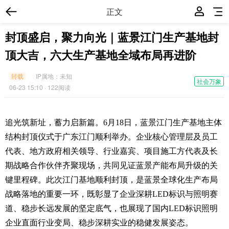
正文
封顶盛启，聚力向光｜蓝景江门生产基地封
顶大吉，六大生产基地全域布局再进阶
转载
IP属地：
未知
社会万象
06-23 15:10
· 122阅读
追光筑新址，蓄力启新篇。6月18日，蓝景江门生产基地主体
结构封顶仪式于广东江门顺利举办。企业核心管理层及员工
代表、地方政府相关领导、行业嘉宾、项目施工方代表及长
期战略合作伙伴齐聚现场，共同见证蓝景产能布局升级的关
键里程碑。此次江门基地顺利封顶，是蓝景全球化生产布局
战略落地的重要一环，既彰显了企业深耕LED标识与照明赛
道、稳步长远发展的坚定底气，也展现了国内LED标识照明
企业直面行业变局、稳步深耕实业的稳健发展姿态。