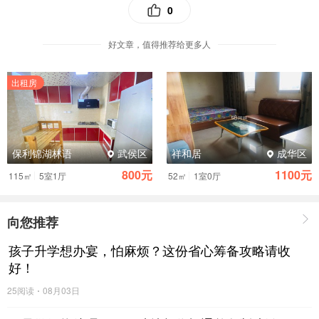
0
截至目前，我们在国内外已拥有6大自有生产基地，除本次封
顶的江门基地外，越南海防生产基地已于2024年5月正式投
好文章，值得推荐给更多人
产，开启了全球化布局的新篇章，目前同步在建的还有成都
新基地。而江门基地，无疑是蓝景全产业链版图中最具战略
出租房
意义的一块拼图。
保利锦湖林语
武侯区
祥和居
成华区
800元
1100元
|
|
115㎡
5室1厅
52㎡
1室0厅
向您推荐
孩子升学想办宴，怕麻烦？这份省心筹备攻略请收
好！
25阅读
08月03日