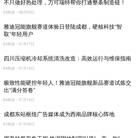
不只做好热处理，万可瑞特帮你打通整条制造链！
23阅读
08月03日
雅迪冠能旗舰赛道体验日登陆成都，硬核科技“智
取”年轻用户
54阅读
07月17日
四川压缩机冷却系统清洗改造：高效运行与维保指南
64阅读
07月14日
极致性能硬控年轻人！雅迪冠能旗舰新品赛道试炼交
出“满分答卷”
64阅读
07月14日
成都东站枢纽广告媒体成为西南品牌核心阵地
二、瑞狮献福：传统仪式寄寓美好
91阅读
07月09日
仪式在铿锵有力的醒狮表演中拉开帷幕。瑞狮踏鼓点而行，