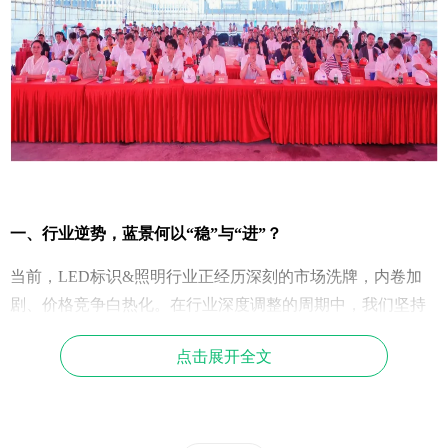
一、行业逆势，蓝景何以“稳”与“进”？
当前，LED标识&照明行业正经历深刻的市场洗牌，内卷加
剧、价格竞争白热化。在行业深度调整的周期中，我们坚持
长期主义发展战略，不惧短期市场波动，逆势推进产能扩
点击展开全文
张，发展势头稳健强劲。我们以一座4.5万平方米的新基地，
给出了关于未来的坚定回答。