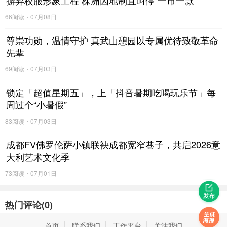
摒弃校服形象工程 株洲因地制宜叫停“一市一款”
步履矫健，气势昂扬。蓝景李总、张总执笔为瑞狮点睛。点
66阅读
07月08日
左眼，放眼全球，拓市场渠道，海内外订单源源不断；点右
眼，洞察机遇，以技术创新引领行业，稳固头部地位；点额
尊崇功勋，温情守护 真武山憩园以专属优待致敬革命
头，鸿运当头，预祝新基地项目顺风顺水，智能制造蹄疾步
先辈
稳。
69阅读
07月03日
锁定「超值星期五」，上「抖音暑期吃喝玩乐节」每
周过个“小暑假”
瑞狮吐青，寓意天降财禄；领导接青，承接鸿运昌隆。在传
统仪式的吉祥寓意中，蓝景人将对未来的笃定与信心，化作
83阅读
07月03日
最质朴而热烈的表达。
成都FV佛罗伦萨小镇联袂成都宽窄巷子，共启2026意
大利艺术文化季
73阅读
07月01日
热门评论(
0
)
首页
联系我们
工作平台
关注我们