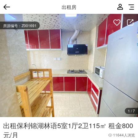
出租房
房源编号：Z001691
1
/
7
出租保利锦湖林语5室1厅2卫115㎡ 租金800
元/月
11644人浏览