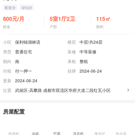
配套全
绿化好
800
元/月
5室1厅2卫
115
㎡
租金
户型
面积
小区
保利锦湖林语
楼层
中层
/共24层
类型
普通住宅
装修
中等装修
朝向
南
承租
整租
付租
付一押一
挂牌
2024-06-24
更新
2024-06-24
位置
武侯区-高攀路
成都市双流区华府大道二段红瓦小区
房屋配置
电视机
冰箱
空调
洗衣机
微波炉
热水器