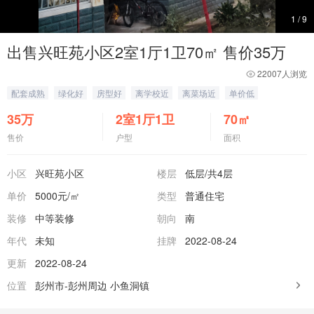
1
/
9
出售兴旺苑小区2室1厅1卫70㎡ 售价35万
22007人浏览
配套成熟
绿化好
房型好
离学校近
离菜场近
单价低
35
万
2室1厅1卫
70
㎡
售价
户型
面积
小区
兴旺苑小区
楼层
低层
/共4层
单价
5000元/㎡
类型
普通住宅
装修
中等装修
朝向
南
年代
未知
挂牌
2022-08-24
更新
2022-08-24
位置
彭州市-彭州周边
小鱼洞镇