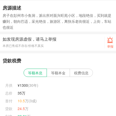
房源描述
房子在彭州市小鱼洞，派出所对面兴旺苑小区，地段绝佳，买到就是
赚到，朝向巴适，采光绝佳，旅游区，离快乐老街很近，上街，车站
也很近
如发现房源虚假，请马上举报
本房已售或不存在/价格不真实
举报
贷款税费
等额本息
等额本金
税费信息
月供
¥1300
(
30
年)
总价
35万
首付
10.5
万(3成)
贷款
24.5
万