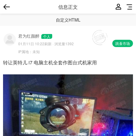
信息正文
自定义HTML
君为红颜醉
个人
跳蚤市场
01月11日 10:22
刷新 · 浏览量1392
IP属地：
未知
转让英特儿 i7 电脑主机全套作图台式机家用