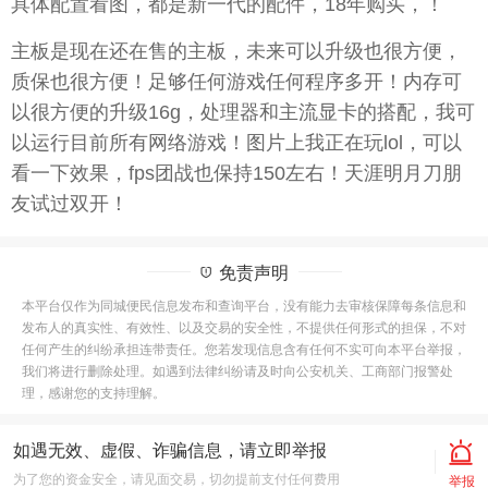
具体配置看图，都是新一代的配件，18年购买，！
主板是现在还在售的主板，未来可以升级也很方便，
质保也很方便！足够任何游戏任何程序多开！内存可
以很方便的升级16g，处理器和主流显卡的搭配，我可
以运行目前所有网络游戏！图片上我正在玩lol，可以
看一下效果，fps团战也保持150左右！天涯明月刀朋
友试过双开！
免责声明
本平台仅作为同城便民信息发布和查询平台，没有能力去审核保障每条信息和
发布人的真实性、有效性、以及交易的安全性，不提供任何形式的担保，不对
任何产生的纠纷承担连带责任。您若发现信息含有任何不实可向本平台举报，
我们将进行删除处理。如遇到法律纠纷请及时向公安机关、工商部门报警处
理，感谢您的支持理解。
如遇无效、虚假、诈骗信息，请立即举报
为了您的资金安全，请见面交易，切勿提前支付任何费用
举报