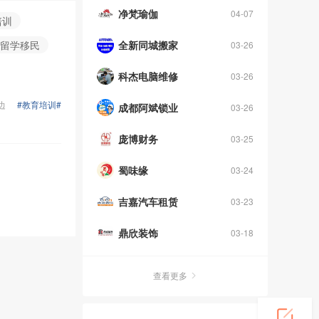
净梵瑜伽
04-07
培训
留学移民
全新同城搬家
03-26
科杰电脑维修
03-26
边
#教育培训#
成都阿斌锁业
03-26
庞博财务
03-25
蜀味缘
03-24
吉嘉汽车租赁
03-23
鼎欣装饰
03-18
查看更多