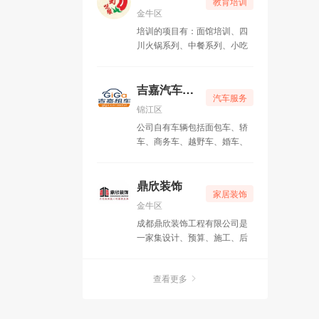
教育培训
金牛区
培训的项目有：面馆培训、四
川火锅系列、中餐系列、小吃
系列、卤菜系列、烧烤系列
——共计六大类，100多种风
味特色菜品。
吉嘉汽车租赁
汽车服务
锦江区
公司自有车辆包括面包车、轿
车、商务车、越野车、婚车、
班车、客车等各类车型。
鼎欣装饰
家居装饰
金牛区
成都鼎欣装饰工程有限公司是
一家集设计、预算、施工、后
期服务（专业维修）于一体的
专业化装饰工程公司。
查看更多