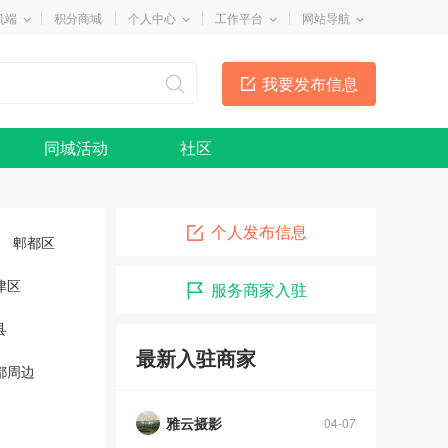
机端
积分商城
个人中心
工作平台
网站导航
我要发布信息
同城活动
社区
个人发布信息
郫都区
津区
服务商家入驻
县
最新入驻商家
都周边
雅云摄影
04-07