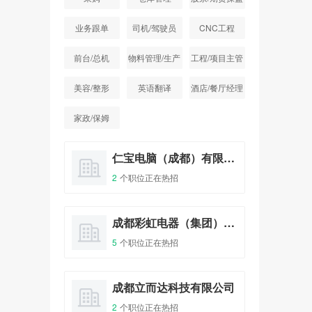
手
业务跟单
司机/驾驶员
CNC工程
前台/总机
物料管理/生产
工程/项目主管
统计
美容/整形
英语翻译
酒店/餐厅经理
家政/保姆
成都旺旺食品有限公司成都分公司
仁宝电脑（成都）有限公司
2
个职位正在热招
1
个
成都仁新科技股份有限公司
成都彩虹电器（集团）股份有限公司
5
个职位正在热招
1
个
四川川锅锅炉有限责任公司
成都立而达科技有限公司
2
个职位正在热招
1
个