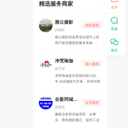
精选服务商家
发布
雅云摄影
婚庆摄影
客服
武侯区
雅云摄影则是希望从细节上给
用户提供极致的服务体验：、
贴心的移动换衣间、储存照片
微信
的U盘、包括特意为新人准备
的安心包（里面都是免费的一
净梵瑜伽
丽人服务
次性消耗品）、国际一线品牌
金牛区
化妆品等等，雅云团队都做了
净梵瑜伽是目前国内较大的、
精心的调研挑选与配备。
专 业设施较为齐备、具有印度
本土瑜伽风情的高档瑜伽会
馆。
全新同城搬家
生活服务
高新区
搬家业务部承接居民、企事
业、商务楼的搬迁。提供工业
搬场、小件运输，并为客户打