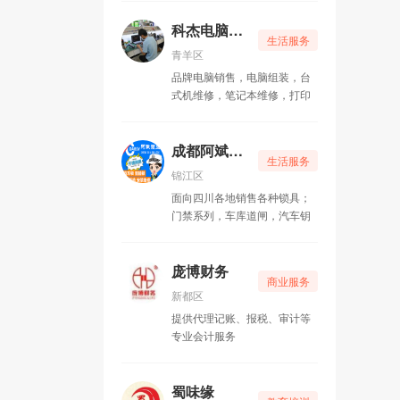
包整理、出租纸箱、拆装家
具、以及管道疏通等配套服
科杰电脑维修
生活服务
务。 空调业务部承接新风
青羊区
系统设计、通风管道制作、分
品牌电脑销售，电脑组装，台
体空调安装、维修、冷库设计
式机维修，笔记本维修，打印
安装电动机、发电机维修、绕
机维修、打印机上门加粉换硒
线圈、空气干燥机维修业务。
鼓，路由器上门安装调试 ，监
家政保洁业务部承接石材
控上门维修，网络上门维护，
成都阿斌锁业
翻新、地板打蜡、灯具清洗、
生活服务
做您身边的IT服务专家 。
家电清洁、开荒保洁瓷砖美缝
锦江区
等业务。
面向四川各地销售各种锁具；
门禁系列，车库道闸，汽车钥
匙遥控，指纹密码锁，提供拷
贝遥控机、开修换各类汽车锁
和销售安装各类锁具及指纹锁
庞博财务
商业服务
等的正规开锁公司
新都区
提供代理记账、报税、审计等
专业会计服务
蜀味缘