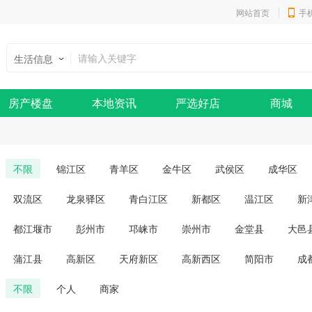
网站首页
手
生活信息
房产楼盘
本地资讯
严选好店
商城
不限
锦江区
青羊区
金牛区
武侯区
成华区
双流区
龙泉驿区
青白江区
新都区
温江区
新
都江堰市
彭州市
邛崃市
崇州市
金堂县
大邑
蒲江县
高新区
天府新区
高新西区
简阳市
成
不限
个人
商家