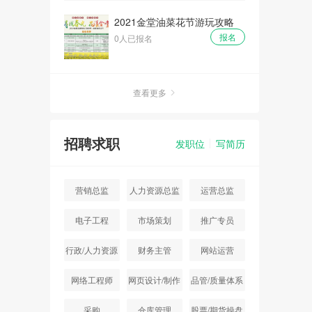
2021金堂油菜花节游玩攻略
报名
0人已报名
查看更多
招聘求职
发职位
写简历
营销总监
人力资源总监
运营总监
电子工程
市场策划
推广专员
行政/人力资源
财务主管
网站运营
主管
网络工程师
网页设计/制作
品管/质量体系
采购
仓库管理
股票/期货操盘