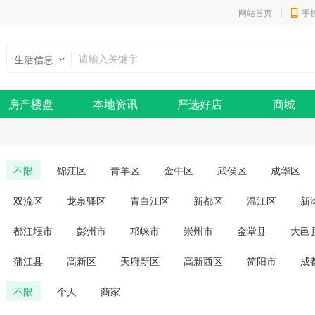
网站首页
手
生活信息
房产楼盘
本地资讯
严选好店
商城
不限
锦江区
青羊区
金牛区
武侯区
成华区
双流区
龙泉驿区
青白江区
新都区
温江区
新
都江堰市
彭州市
邛崃市
崇州市
金堂县
大邑
蒲江县
高新区
天府新区
高新西区
简阳市
成
不限
个人
商家