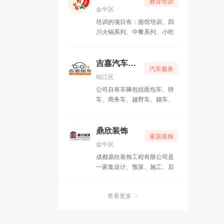
教育培训
金牛区
培训的项目有：面馆培训、四
川火锅系列、中餐系列、小吃
系列、卤菜系列、烧烤系列
——共计六大类，100多种风
味特色菜品。
吉嘉汽车租赁
汽车服务
锦江区
公司自有车辆包括面包车、轿
车、商务车、越野车、婚车、
班车、客车等各类车型。
鼎欣装饰
家居装饰
金牛区
成都鼎欣装饰工程有限公司是
一家集设计、预算、施工、后
期服务（专业维修）于一体的
专业化装饰工程公司。
查看更多