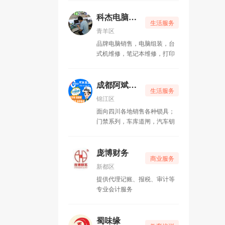
包整理、出租纸箱、拆装家
具、以及管道疏通等配套服
科杰电脑维修
生活服务
务。 空调业务部承接新风
青羊区
系统设计、通风管道制作、分
品牌电脑销售，电脑组装，台
体空调安装、维修、冷库设计
式机维修，笔记本维修，打印
安装电动机、发电机维修、绕
机维修、打印机上门加粉换硒
线圈、空气干燥机维修业务。
鼓，路由器上门安装调试 ，监
家政保洁业务部承接石材
控上门维修，网络上门维护，
成都阿斌锁业
翻新、地板打蜡、灯具清洗、
生活服务
做您身边的IT服务专家 。
家电清洁、开荒保洁瓷砖美缝
锦江区
等业务。
面向四川各地销售各种锁具；
门禁系列，车库道闸，汽车钥
匙遥控，指纹密码锁，提供拷
贝遥控机、开修换各类汽车锁
和销售安装各类锁具及指纹锁
庞博财务
商业服务
等的正规开锁公司
新都区
提供代理记账、报税、审计等
专业会计服务
蜀味缘