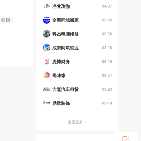
净梵瑜伽
04-07
友征婚
全新同城搬家
03-26
科杰电脑维修
03-26
成都阿斌锁业
03-26
庞博财务
03-25
蜀味缘
03-24
吉嘉汽车租赁
03-23
鼎欣装饰
03-18
查看更多