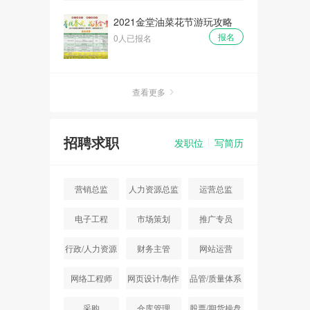
2021金堂油菜花节游玩攻略
报名
0人已报名
查看更多
招聘求职
发职位
写简历
营销总监
人力资源总监
运营总监
电子工程
市场策划
推广专员
行政/人力资源
财务主管
网站运营
主管
网络工程师
网页设计/制作
品管/质量体系
采购
仓库管理
股票/期货操盘