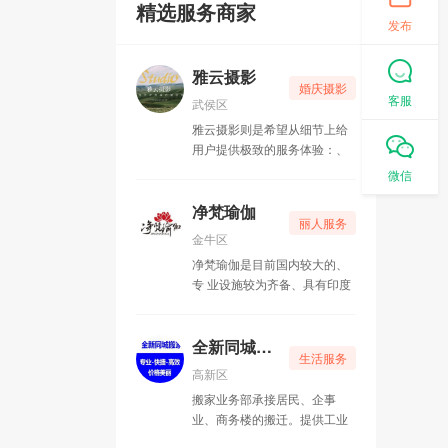
精选服务商家
发布
雅云摄影
婚庆摄影
客服
武侯区
雅云摄影则是希望从细节上给
用户提供极致的服务体验：、
贴心的移动换衣间、储存照片
微信
的U盘、包括特意为新人准备
的安心包（里面都是免费的一
净梵瑜伽
丽人服务
次性消耗品）、国际一线品牌
金牛区
化妆品等等，雅云团队都做了
净梵瑜伽是目前国内较大的、
精心的调研挑选与配备。
专 业设施较为齐备、具有印度
本土瑜伽风情的高档瑜伽会
馆。
全新同城搬家
生活服务
高新区
搬家业务部承接居民、企事
业、商务楼的搬迁。提供工业
搬场、小件运输，并为客户打