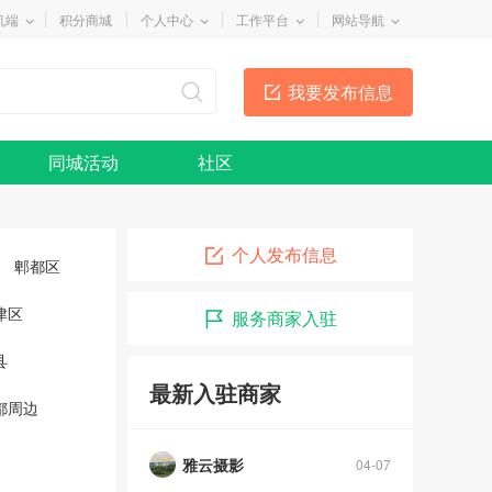
机端
积分商城
个人中心
工作平台
网站导航
我要发布信息
同城活动
社区
个人发布信息
郫都区
津区
服务商家入驻
县
最新入驻商家
都周边
雅云摄影
04-07