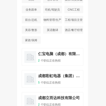
手
业务跟单
司机/驾驶员
CNC工程
前台/总机
物料管理/生产
工程/项目主管
统计
美容/整形
英语翻译
酒店/餐厅经理
家政/保姆
成都旺旺食品有限公司成都分公司
仁宝电脑（成都）有限公司
2
个职位正在热招
1
个
成都仁新科技股份有限公司
成都彩虹电器（集团）股份有限公司
5
个职位正在热招
1
个
四川川锅锅炉有限责任公司
成都立而达科技有限公司
2
个职位正在热招
1
个