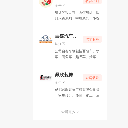
教育培训
金牛区
培训的项目有：面馆培训、四
川火锅系列、中餐系列、小吃
系列、卤菜系列、烧烤系列
——共计六大类，100多种风
味特色菜品。
吉嘉汽车租赁
汽车服务
锦江区
公司自有车辆包括面包车、轿
车、商务车、越野车、婚车、
班车、客车等各类车型。
鼎欣装饰
家居装饰
金牛区
成都鼎欣装饰工程有限公司是
一家集设计、预算、施工、后
期服务（专业维修）于一体的
专业化装饰工程公司。
查看更多