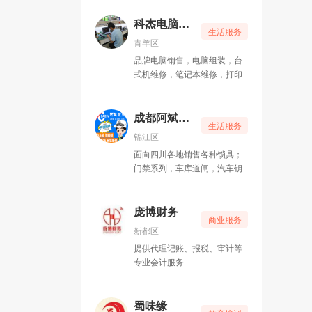
包整理、出租纸箱、拆装家
具、以及管道疏通等配套服
科杰电脑维修
生活服务
务。 空调业务部承接新风
青羊区
系统设计、通风管道制作、分
品牌电脑销售，电脑组装，台
体空调安装、维修、冷库设计
式机维修，笔记本维修，打印
安装电动机、发电机维修、绕
机维修、打印机上门加粉换硒
线圈、空气干燥机维修业务。
鼓，路由器上门安装调试 ，监
家政保洁业务部承接石材
控上门维修，网络上门维护，
成都阿斌锁业
翻新、地板打蜡、灯具清洗、
生活服务
做您身边的IT服务专家 。
家电清洁、开荒保洁瓷砖美缝
锦江区
等业务。
面向四川各地销售各种锁具；
门禁系列，车库道闸，汽车钥
匙遥控，指纹密码锁，提供拷
贝遥控机、开修换各类汽车锁
和销售安装各类锁具及指纹锁
庞博财务
商业服务
等的正规开锁公司
新都区
提供代理记账、报税、审计等
专业会计服务
蜀味缘