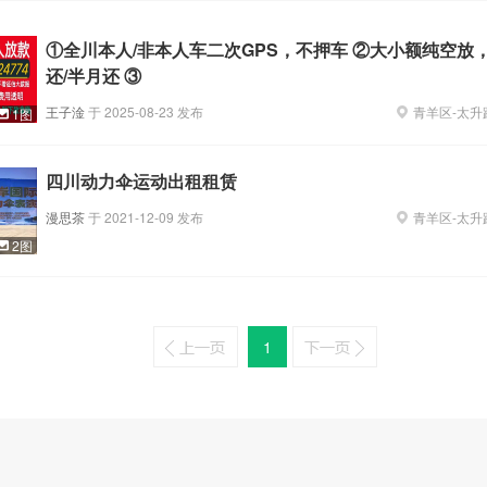
①全川本人/非本人车二次GPS，不押车 ②大小额纯空放，
还/半月还 ③
王子淦
于
2025-08-23
发布
青羊区
-
太升
1图
四川动力伞运动出租租赁
漫思茶
于
2021-12-09
发布
青羊区
-
太升
2图
1