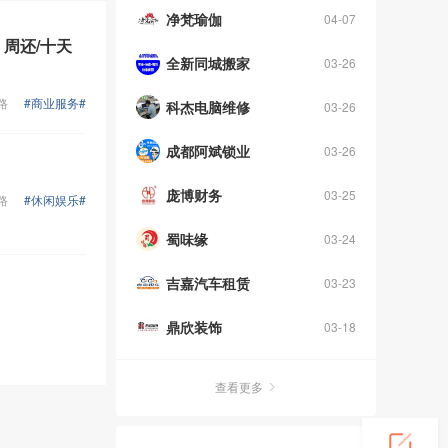
净梵瑜伽
04-07
周还/十天
全新同城搬家
03-26
路
#商业服务#
科杰电脑维修
03-26
成都阿斌锁业
03-26
庞博财务
03-25
路
#休闲娱乐#
蜀味缘
03-24
吉嘉汽车租赁
03-23
鼎欣装饰
03-18
查看更多