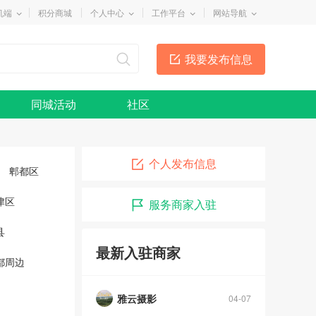
机端
积分商城
个人中心
工作平台
网站导航
我要发布信息
同城活动
社区
个人发布信息
郫都区
津区
服务商家入驻
县
最新入驻商家
都周边
雅云摄影
04-07