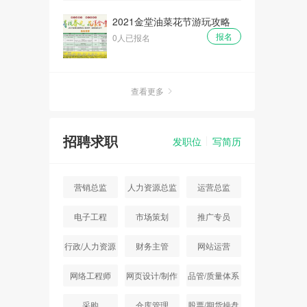
2021金堂油菜花节游玩攻略
报名
0人已报名
查看更多
招聘求职
发职位
写简历
营销总监
人力资源总监
运营总监
电子工程
市场策划
推广专员
行政/人力资源
财务主管
网站运营
主管
网络工程师
网页设计/制作
品管/质量体系
采购
仓库管理
股票/期货操盘