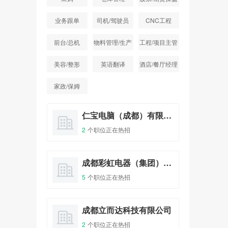
手
业务跟单
司机/驾驶员
CNC工程
前台/总机
物料管理/生产
工程/项目主管
统计
美容/整形
英语翻译
酒店/餐厅经理
家政/保姆
成都旺旺食品有限公司成都分公司
仁宝电脑（成都）有限公司
2
个职位正在热招
1
个
成都仁新科技股份有限公司
成都彩虹电器（集团）股份有限公司
5
个职位正在热招
1
个
四川川锅锅炉有限责任公司
成都立而达科技有限公司
2
个职位正在热招
1
个