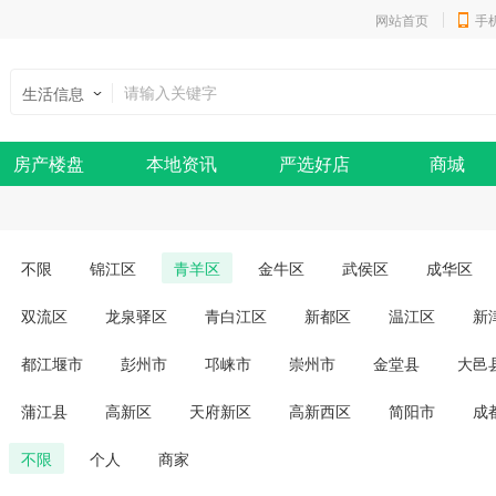
网站首页
手
生活信息
房产楼盘
本地资讯
严选好店
商城
不限
锦江区
青羊区
金牛区
武侯区
成华区
双流区
龙泉驿区
青白江区
新都区
温江区
新
都江堰市
彭州市
邛崃市
崇州市
金堂县
大邑
蒲江县
高新区
天府新区
高新西区
简阳市
成
不限
个人
商家