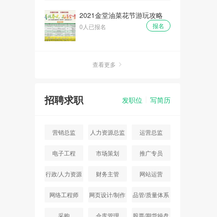
2021金堂油菜花节游玩攻略
报名
0人已报名
查看更多
招聘求职
发职位
写简历
营销总监
人力资源总监
运营总监
电子工程
市场策划
推广专员
行政/人力资源
财务主管
网站运营
主管
网络工程师
网页设计/制作
品管/质量体系
采购
仓库管理
股票/期货操盘