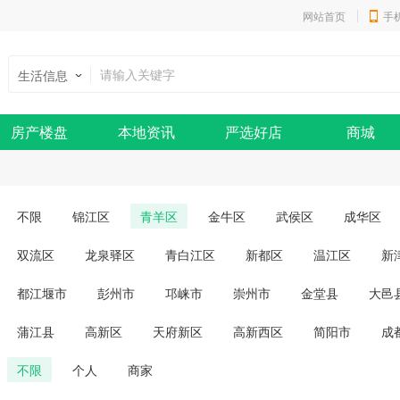
网站首页
手
生活信息
房产楼盘
本地资讯
严选好店
商城
不限
锦江区
青羊区
金牛区
武侯区
成华区
双流区
龙泉驿区
青白江区
新都区
温江区
新
都江堰市
彭州市
邛崃市
崇州市
金堂县
大邑
蒲江县
高新区
天府新区
高新西区
简阳市
成
不限
个人
商家