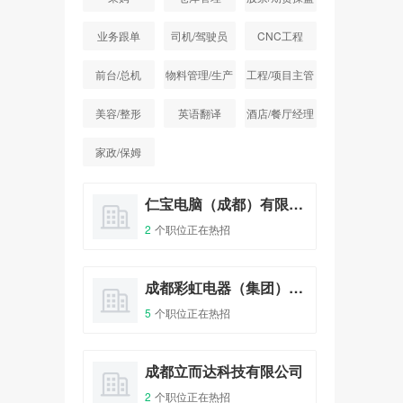
手
业务跟单
司机/驾驶员
CNC工程
前台/总机
物料管理/生产
工程/项目主管
统计
美容/整形
英语翻译
酒店/餐厅经理
家政/保姆
成都旺旺食品有限公司成都分公司
仁宝电脑（成都）有限公司
2
个职位正在热招
1
个
成都仁新科技股份有限公司
成都彩虹电器（集团）股份有限公司
5
个职位正在热招
1
个
四川川锅锅炉有限责任公司
成都立而达科技有限公司
2
个职位正在热招
1
个