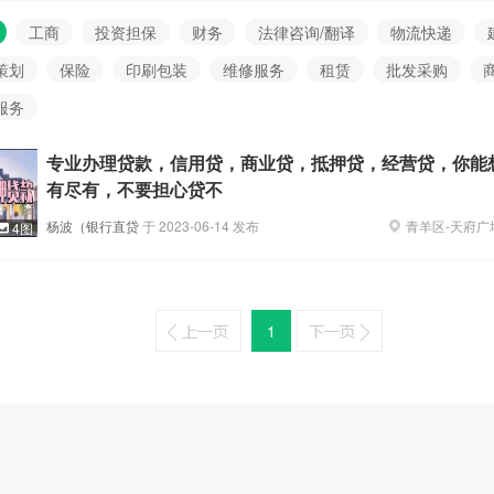
工商
投资担保
财务
法律咨询/翻译
物流快递
策划
保险
印刷包装
维修服务
租赁
批发采购
服务
专业办理贷款，信用贷，商业贷，抵押贷，经营贷，你能
有尽有，不要担心贷不
杨波（银行直贷
于
2023-06-14
发布
青羊区
-
天府广
4图
1