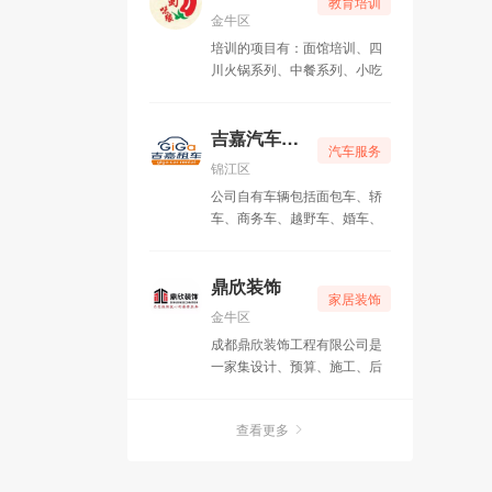
教育培训
金牛区
培训的项目有：面馆培训、四
川火锅系列、中餐系列、小吃
系列、卤菜系列、烧烤系列
——共计六大类，100多种风
味特色菜品。
吉嘉汽车租赁
汽车服务
锦江区
公司自有车辆包括面包车、轿
车、商务车、越野车、婚车、
班车、客车等各类车型。
鼎欣装饰
家居装饰
金牛区
成都鼎欣装饰工程有限公司是
一家集设计、预算、施工、后
期服务（专业维修）于一体的
专业化装饰工程公司。
查看更多