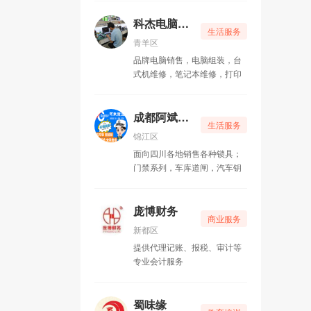
包整理、出租纸箱、拆装家
具、以及管道疏通等配套服
科杰电脑维修
生活服务
务。 空调业务部承接新风
青羊区
系统设计、通风管道制作、分
品牌电脑销售，电脑组装，台
体空调安装、维修、冷库设计
式机维修，笔记本维修，打印
安装电动机、发电机维修、绕
机维修、打印机上门加粉换硒
线圈、空气干燥机维修业务。
鼓，路由器上门安装调试 ，监
家政保洁业务部承接石材
控上门维修，网络上门维护，
成都阿斌锁业
翻新、地板打蜡、灯具清洗、
生活服务
做您身边的IT服务专家 。
家电清洁、开荒保洁瓷砖美缝
锦江区
等业务。
面向四川各地销售各种锁具；
门禁系列，车库道闸，汽车钥
匙遥控，指纹密码锁，提供拷
贝遥控机、开修换各类汽车锁
和销售安装各类锁具及指纹锁
庞博财务
商业服务
等的正规开锁公司
新都区
提供代理记账、报税、审计等
专业会计服务
蜀味缘