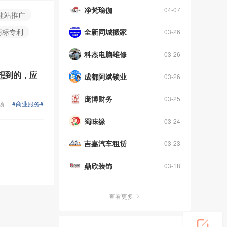
净梵瑜伽
04-07
建站推广
商标专利
全新同城搬家
03-26
科杰电脑维修
03-26
想到的，应
成都阿斌锁业
03-26
庞博财务
03-25
场
#商业服务#
蜀味缘
03-24
吉嘉汽车租赁
03-23
鼎欣装饰
03-18
查看更多