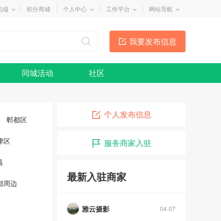
机端
积分商城
个人中心
工作平台
网站导航
我要发布信息
同城活动
社区
个人发布信息
郫都区
津区
服务商家入驻
县
最新入驻商家
都周边
雅云摄影
04-07