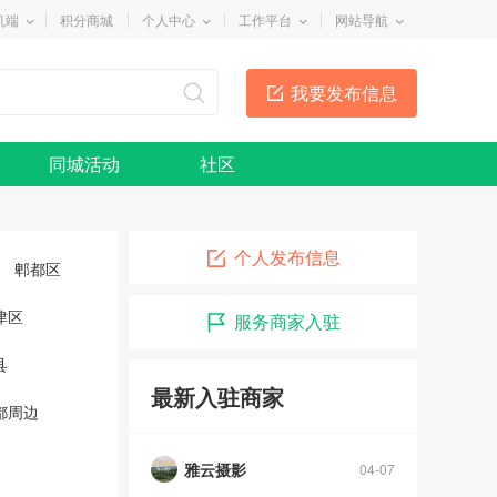
机端
积分商城
个人中心
工作平台
网站导航
我要发布信息
同城活动
社区
个人发布信息
郫都区
津区
服务商家入驻
县
最新入驻商家
都周边
雅云摄影
04-07