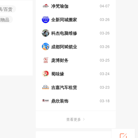
净梵瑜伽
04-07
具/百货
拟物品
全新同城搬家
03-26
科杰电脑维修
03-26
成都阿斌锁业
03-26
庞博财务
03-25
蜀味缘
03-24
吉嘉汽车租赁
03-23
鼎欣装饰
03-18
查看更多