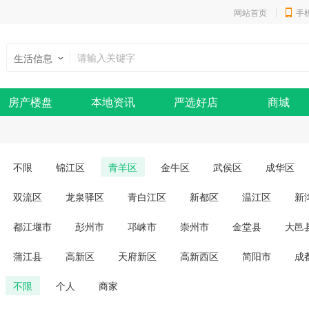
网站首页
手
生活信息
房产楼盘
本地资讯
严选好店
商城
不限
锦江区
青羊区
金牛区
武侯区
成华区
双流区
龙泉驿区
青白江区
新都区
温江区
新
都江堰市
彭州市
邛崃市
崇州市
金堂县
大邑
蒲江县
高新区
天府新区
高新西区
简阳市
成
不限
个人
商家