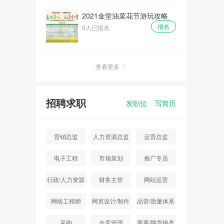
2021金堂油菜花节游玩攻略
报名
0人已报名
查看更多
招聘求职
发职位
写简历
营销总监
人力资源总监
运营总监
电子工程
市场策划
推广专员
行政/人力资源
财务主管
网站运营
主管
网络工程师
网页设计/制作
品管/质量体系
采购
仓库管理
股票/期货操盘