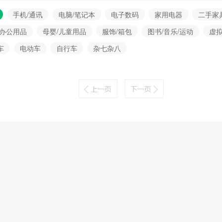
手机/通讯
电脑/笔记本
电子数码
家用电器
二手家
/办公用品
母婴/儿童用品
服饰/箱包
图书/音乐/运动
虚
车
电动车
自行车
杂七杂八