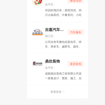
教育培训
金牛区
培训的项目有：面馆培训、四
川火锅系列、中餐系列、小吃
系列、卤菜系列、烧烤系列
——共计六大类，100多种风
味特色菜品。
吉嘉汽车租赁
汽车服务
锦江区
公司自有车辆包括面包车、轿
车、商务车、越野车、婚车、
班车、客车等各类车型。
鼎欣装饰
家居装饰
金牛区
成都鼎欣装饰工程有限公司是
一家集设计、预算、施工、后
期服务（专业维修）于一体的
专业化装饰工程公司。
查看更多