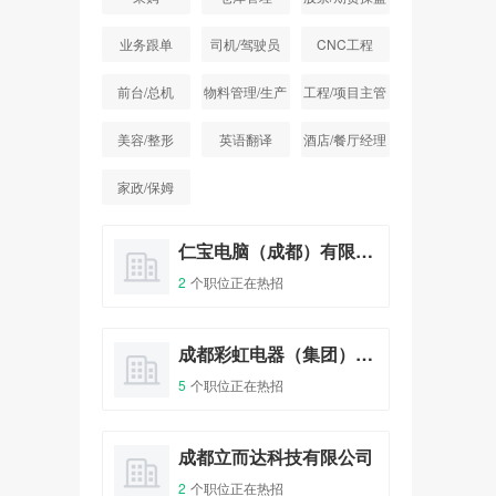
手
业务跟单
司机/驾驶员
CNC工程
前台/总机
物料管理/生产
工程/项目主管
统计
美容/整形
英语翻译
酒店/餐厅经理
家政/保姆
成都旺旺食品有限公司成都分公司
仁宝电脑（成都）有限公司
2
个职位正在热招
1
个
成都仁新科技股份有限公司
成都彩虹电器（集团）股份有限公司
5
个职位正在热招
1
个
四川川锅锅炉有限责任公司
成都立而达科技有限公司
2
个职位正在热招
1
个