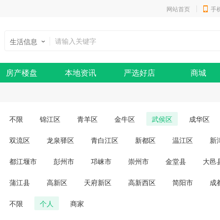
网站首页
手
生活信息
房产楼盘
本地资讯
严选好店
商城
不限
锦江区
青羊区
金牛区
武侯区
成华区
双流区
龙泉驿区
青白江区
新都区
温江区
新
都江堰市
彭州市
邛崃市
崇州市
金堂县
大邑
蒲江县
高新区
天府新区
高新西区
简阳市
成
不限
个人
商家