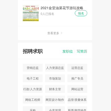
2021金堂油菜花节游玩攻略
报名
0人已报名
查看更多
招聘求职
发职位
写简历
营销总监
人力资源总监
运营总监
电子工程
市场策划
推广专员
行政/人力资源
财务主管
网站运营
主管
网络工程师
网页设计/制作
品管/质量体系
采购
仓库管理
股票/期货操盘