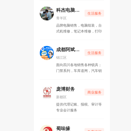
包整理、出租纸箱、拆装家
具、以及管道疏通等配套服
科杰电脑维修
生活服务
务。 空调业务部承接新风
青羊区
系统设计、通风管道制作、分
品牌电脑销售，电脑组装，台
体空调安装、维修、冷库设计
式机维修，笔记本维修，打印
安装电动机、发电机维修、绕
机维修、打印机上门加粉换硒
线圈、空气干燥机维修业务。
鼓，路由器上门安装调试 ，监
家政保洁业务部承接石材
控上门维修，网络上门维护，
成都阿斌锁业
翻新、地板打蜡、灯具清洗、
生活服务
做您身边的IT服务专家 。
家电清洁、开荒保洁瓷砖美缝
锦江区
等业务。
面向四川各地销售各种锁具；
门禁系列，车库道闸，汽车钥
匙遥控，指纹密码锁，提供拷
贝遥控机、开修换各类汽车锁
和销售安装各类锁具及指纹锁
庞博财务
商业服务
等的正规开锁公司
新都区
提供代理记账、报税、审计等
专业会计服务
蜀味缘