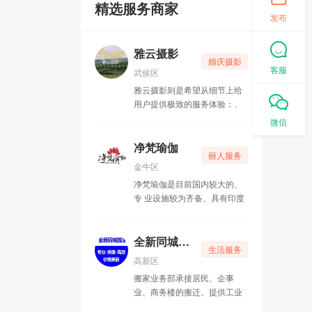
精选服务商家
发布
雅云摄影
婚庆摄影
客服
武侯区
雅云摄影则是希望从细节上给
用户提供极致的服务体验：、
贴心的移动换衣间、储存照片
微信
的U盘、包括特意为新人准备
的安心包（里面都是免费的一
净梵瑜伽
丽人服务
次性消耗品）、国际一线品牌
金牛区
化妆品等等，雅云团队都做了
净梵瑜伽是目前国内较大的、
精心的调研挑选与配备。
专 业设施较为齐备、具有印度
本土瑜伽风情的高档瑜伽会
馆。
全新同城搬家
生活服务
高新区
搬家业务部承接居民、企事
业、商务楼的搬迁。提供工业
搬场、小件运输，并为客户打