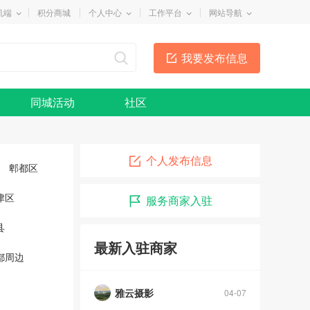
机端
积分商城
个人中心
工作平台
网站导航
我要发布信息
同城活动
社区
个人发布信息
郫都区
津区
服务商家入驻
县
最新入驻商家
都周边
雅云摄影
04-07