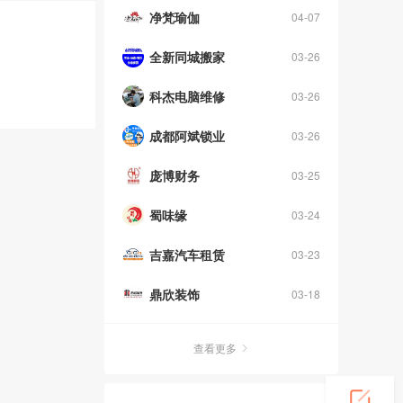
净梵瑜伽
04-07
全新同城搬家
03-26
科杰电脑维修
03-26
成都阿斌锁业
03-26
庞博财务
03-25
蜀味缘
03-24
吉嘉汽车租赁
03-23
鼎欣装饰
03-18
查看更多