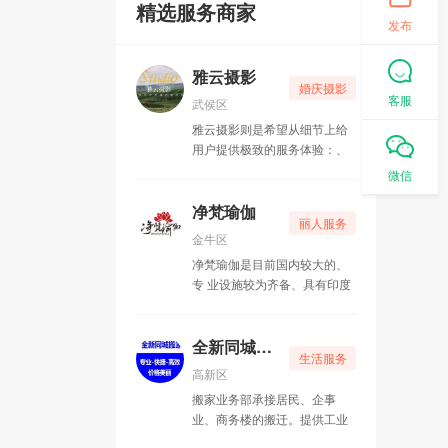
精选服务商家
发布
雅云摄影
婚庆摄影
客服
武侯区
雅云摄影则是希望从细节上给
用户提供极致的服务体验：、
贴心的移动换衣间、储存照片
微信
的U盘、包括特意为新人准备
的安心包（里面都是免费的一
净梵瑜伽
丽人服务
次性消耗品）、国际一线品牌
金牛区
化妆品等等，雅云团队都做了
净梵瑜伽是目前国内较大的、
精心的调研挑选与配备。
专 业设施较为齐备、具有印度
本土瑜伽风情的高档瑜伽会
馆。
全新同城搬家
生活服务
高新区
搬家业务部承接居民、企事
业、商务楼的搬迁。提供工业
搬场、小件运输，并为客户打