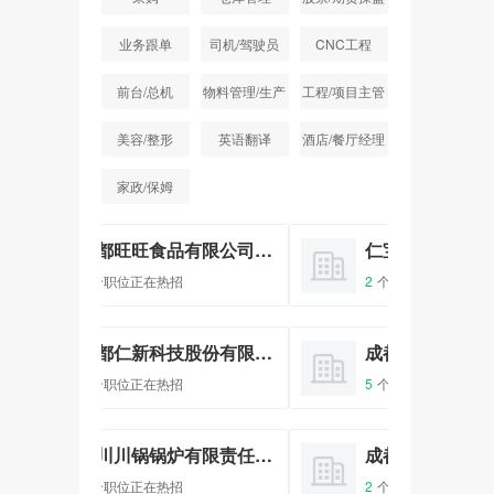
手
业务跟单
司机/驾驶员
CNC工程
前台/总机
物料管理/生产
工程/项目主管
统计
美容/整形
英语翻译
酒店/餐厅经理
家政/保姆
成都旺旺食品有限公司成都分公司
仁宝电脑（成都）有限公司
2
个职位正在热招
1
个
成都仁新科技股份有限公司
成都彩虹电器（集团）股份有限公司
5
个职位正在热招
1
个
四川川锅锅炉有限责任公司
成都立而达科技有限公司
2
个职位正在热招
1
个