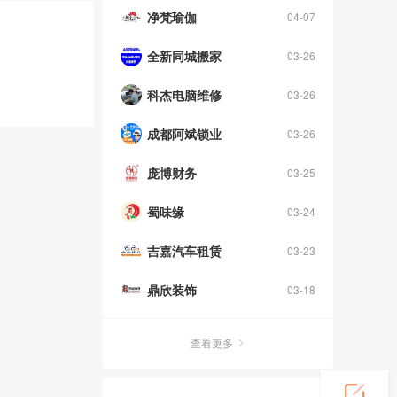
净梵瑜伽
04-07
全新同城搬家
03-26
科杰电脑维修
03-26
成都阿斌锁业
03-26
庞博财务
03-25
蜀味缘
03-24
吉嘉汽车租赁
03-23
鼎欣装饰
03-18
查看更多