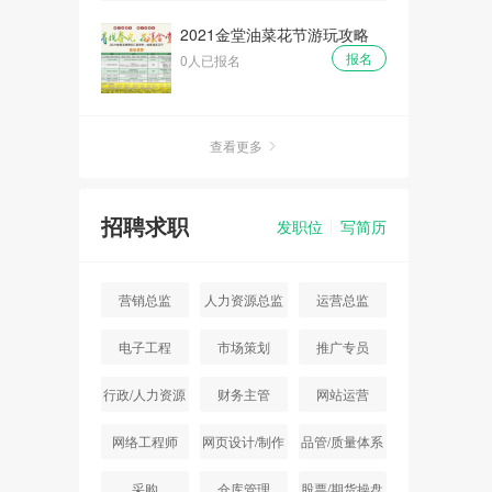
2021金堂油菜花节游玩攻略
报名
0人已报名
查看更多
招聘求职
发职位
写简历
营销总监
人力资源总监
运营总监
电子工程
市场策划
推广专员
行政/人力资源
财务主管
网站运营
主管
网络工程师
网页设计/制作
品管/质量体系
采购
仓库管理
股票/期货操盘