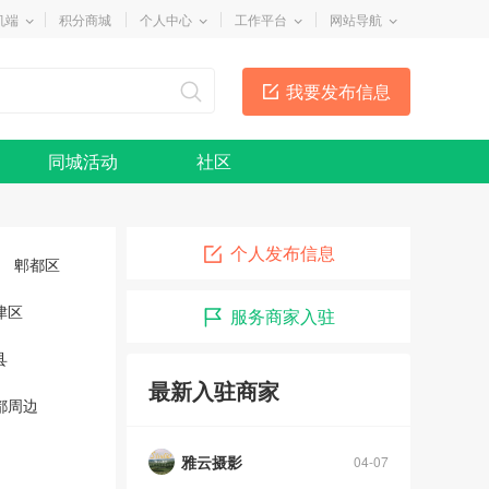
机端
积分商城
个人中心
工作平台
网站导航
我要发布信息
同城活动
社区
个人发布信息
郫都区
津区
服务商家入驻
县
最新入驻商家
都周边
雅云摄影
04-07