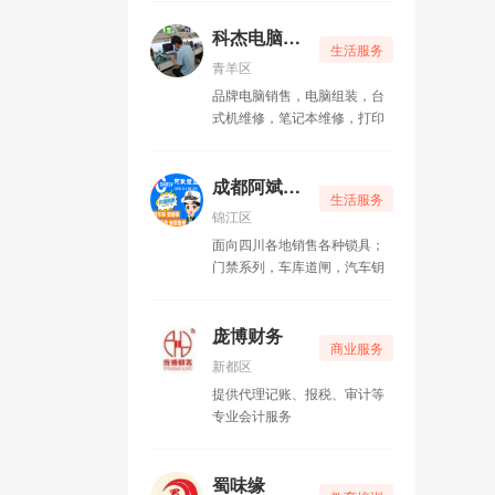
包整理、出租纸箱、拆装家
具、以及管道疏通等配套服
科杰电脑维修
生活服务
务。 空调业务部承接新风
青羊区
系统设计、通风管道制作、分
品牌电脑销售，电脑组装，台
体空调安装、维修、冷库设计
式机维修，笔记本维修，打印
安装电动机、发电机维修、绕
机维修、打印机上门加粉换硒
线圈、空气干燥机维修业务。
鼓，路由器上门安装调试 ，监
家政保洁业务部承接石材
控上门维修，网络上门维护，
成都阿斌锁业
翻新、地板打蜡、灯具清洗、
生活服务
做您身边的IT服务专家 。
家电清洁、开荒保洁瓷砖美缝
锦江区
等业务。
面向四川各地销售各种锁具；
门禁系列，车库道闸，汽车钥
匙遥控，指纹密码锁，提供拷
贝遥控机、开修换各类汽车锁
和销售安装各类锁具及指纹锁
庞博财务
商业服务
等的正规开锁公司
新都区
提供代理记账、报税、审计等
专业会计服务
蜀味缘