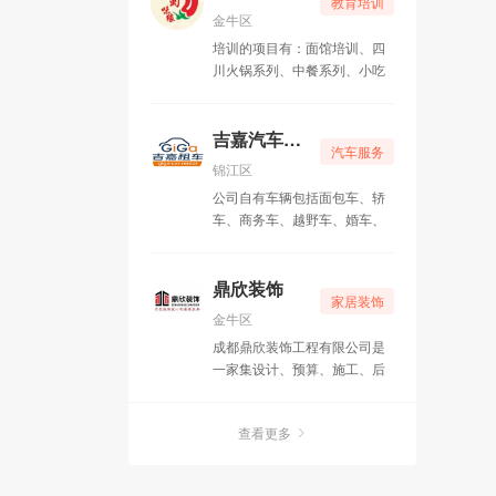
教育培训
金牛区
培训的项目有：面馆培训、四
川火锅系列、中餐系列、小吃
系列、卤菜系列、烧烤系列
——共计六大类，100多种风
味特色菜品。
吉嘉汽车租赁
汽车服务
锦江区
公司自有车辆包括面包车、轿
车、商务车、越野车、婚车、
班车、客车等各类车型。
鼎欣装饰
家居装饰
金牛区
成都鼎欣装饰工程有限公司是
一家集设计、预算、施工、后
期服务（专业维修）于一体的
专业化装饰工程公司。
查看更多