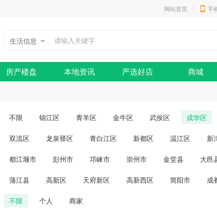
网站首页
手
生活信息
房产楼盘
本地资讯
严选好店
商城
不限
锦江区
青羊区
金牛区
武侯区
成华区
双流区
龙泉驿区
青白江区
新都区
温江区
新
都江堰市
彭州市
邛崃市
崇州市
金堂县
大邑
蒲江县
高新区
天府新区
高新西区
简阳市
成
不限
个人
商家