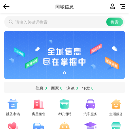
同城信息
信息
0
商家
0
浏览
0
转发
0
跳蚤市场
房屋租售
求职招聘
汽车服务
生活服务