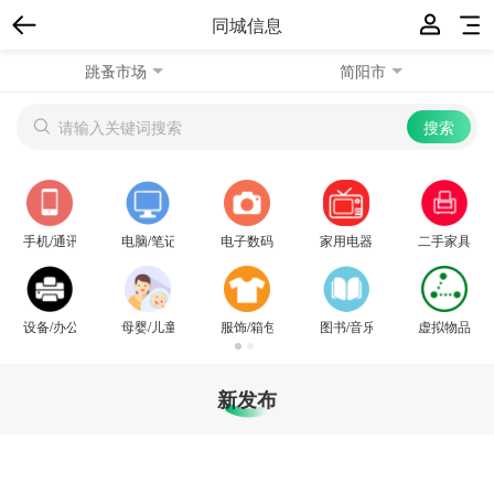
同城信息
跳蚤市场
简阳市
手机/通讯
电脑/笔记本
电子数码
家用电器
二手家具/百
设备/办公用品
母婴/儿童用品
服饰/箱包
图书/音乐/运动
虚拟物品
新发布