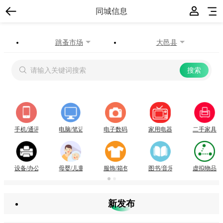
同城信息
跳蚤市场
大邑县
手机/通讯
电脑/笔记本
电子数码
家用电器
二手家具/
设备/办公用品
母婴/儿童用品
服饰/箱包
图书/音乐/运动
虚拟物品
新发布