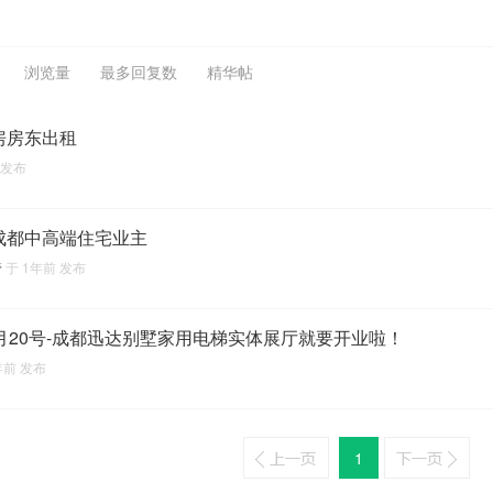
浏览量
最多回复数
精华帖
房房东出租
发布
成都中高端住宅业主
管
于
1年前
发布
2月20号-成都迅达别墅家用电梯实体展厅就要开业啦！
年前
发布
1