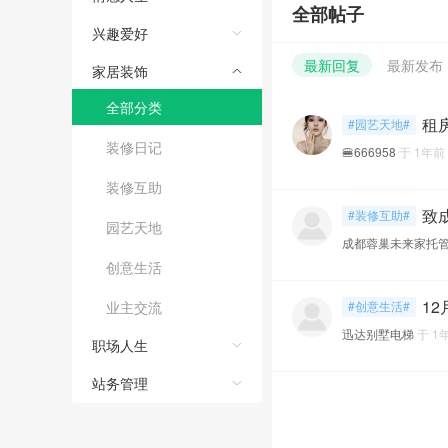
全部帖子
兴趣爱好
最新回复
最新发布
家居装饰
全部分类
租
#园艺天地#
装修日记
🍔666958
于
1年前
装修互助
致
#装修互助#
园艺天地
成都蓉巢未来家托
创意生活
1
业主交流
#创意生活#
迅达别墅电梯
于
1
职场人生
站务管理